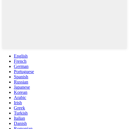
English
French
German
Portuguese
Spanish
Russian
Japanese
Korean
Arabic
Irish
Greek
Turkish
Italian
Danish
Romanian