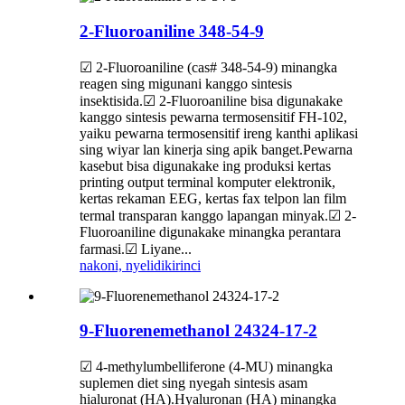
2-Fluoroaniline 348-54-9
☑ 2-Fluoroaniline (cas# 348-54-9) minangka
reagen sing migunani kanggo sintesis
insektisida.☑ 2-Fluoroaniline bisa digunakake
kanggo sintesis pewarna termosensitif FH-102,
yaiku pewarna termosensitif ireng kanthi aplikasi
sing wiyar lan kinerja sing apik banget.Pewarna
kasebut bisa digunakake ing produksi kertas
printing output terminal komputer elektronik,
kertas rekaman EEG, kertas fax telpon lan film
termal transparan kanggo lapangan minyak.☑ 2-
Fluoroaniline digunakake minangka perantara
farmasi.☑ Liyane...
nakoni, nyelidiki
rinci
9-Fluorenemethanol 24324-17-2
☑ 4-methylumbelliferone (4-MU) minangka
suplemen diet sing nyegah sintesis asam
hialuronat (HA).Hyaluronan (HA) minangka