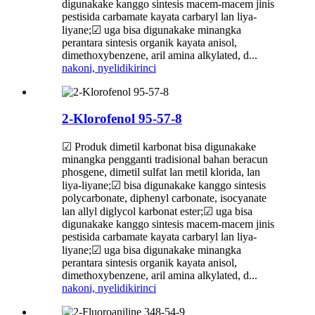
digunakake kanggo sintesis macem-macem jinis
pestisida carbamate kayata carbaryl lan liya-
liyane;☑ uga bisa digunakake minangka
perantara sintesis organik kayata anisol,
dimethoxybenzene, aril amina alkylated, d...
nakoni, nyelidiki
rinci
2-Klorofenol 95-57-8
☑ Produk dimetil karbonat bisa digunakake
minangka pengganti tradisional bahan beracun
phosgene, dimetil sulfat lan metil klorida, lan
liya-liyane;☑ bisa digunakake kanggo sintesis
polycarbonate, diphenyl carbonate, isocyanate
lan allyl diglycol karbonat ester;☑ uga bisa
digunakake kanggo sintesis macem-macem jinis
pestisida carbamate kayata carbaryl lan liya-
liyane;☑ uga bisa digunakake minangka
perantara sintesis organik kayata anisol,
dimethoxybenzene, aril amina alkylated, d...
nakoni, nyelidiki
rinci