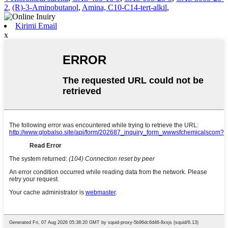
2
,
(R)-3-Aminobutanol
,
Amina, C10-C14-tert-alkil
,
Kirimi Email
x