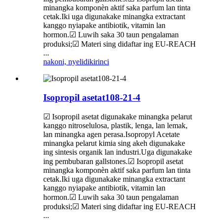
minangka komponèn aktif saka parfum lan tinta
cetak.Iki uga digunakake minangka extractant
kanggo nyiapake antibiotik, vitamin lan
hormon.☑ Luwih saka 30 taun pengalaman
produksi;☑ Materi sing didaftar ing EU-REACH
...
nakoni, nyelidiki
rinci
Isopropil asetat108-21-4
☑ Isopropil asetat digunakake minangka pelarut
kanggo nitroselulosa, plastik, lenga, lan lemak,
lan minangka agen perasa.Isopropyl Acetate
minangka pelarut kimia sing akeh digunakake
ing sintesis organik lan industri.Uga digunakake
ing pembubaran gallstones.☑ Isopropil asetat
minangka komponèn aktif saka parfum lan tinta
cetak.Iki uga digunakake minangka extractant
kanggo nyiapake antibiotik, vitamin lan
hormon.☑ Luwih saka 30 taun pengalaman
produksi;☑ Materi sing didaftar ing EU-REACH
...