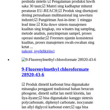
pestisida sintetis ☑ Pengalaman produksi luwih
saka 30 taun;☑ Materi sing kadhaptar miturut
peraturan EU-REACH;☑ Produk sing disetujoni
dening perusahaan multinasional ing sawetara
industri;☑ Pangiriman Just-in-time: 1 minggu
lead time.☑ Kita duwe sistem manajemen
kualitas sing lengkap, ora winates ing sampling,
metode analisis, panyimpenan sampel, proses
operasi standar;☑ Freemen njamin konsistensi
kualitas, proses manajemen owah-owahan sing
ketat ...
nakoni, nyelidiki
rinci
9-Fluorenylmethyl chloroformate
28920-43-6
☑ Produk dimetil karbonat bisa digunakake
minangka pengganti tradisional bahan beracun
phosgene, dimetil sulfat lan metil klorida, lan
liya-liyane;☑ bisa digunakake kanggo sintesis
polycarbonate, diphenyl carbonate, isocyanate
lan allyl diglycol karbonat ester;☑ uga bisa