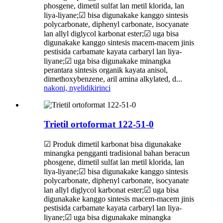
phosgene, dimetil sulfat lan metil klorida, lan
liya-liyane;☑ bisa digunakake kanggo sintesis
polycarbonate, diphenyl carbonate, isocyanate
lan allyl diglycol karbonat ester;☑ uga bisa
digunakake kanggo sintesis macem-macem jinis
pestisida carbamate kayata carbaryl lan liya-
liyane;☑ uga bisa digunakake minangka
perantara sintesis organik kayata anisol,
dimethoxybenzene, aril amina alkylated, d...
nakoni, nyelidiki
rinci
Trietil ortoformat 122-51-0
☑ Produk dimetil karbonat bisa digunakake
minangka pengganti tradisional bahan beracun
phosgene, dimetil sulfat lan metil klorida, lan
liya-liyane;☑ bisa digunakake kanggo sintesis
polycarbonate, diphenyl carbonate, isocyanate
lan allyl diglycol karbonat ester;☑ uga bisa
digunakake kanggo sintesis macem-macem jinis
pestisida carbamate kayata carbaryl lan liya-
liyane;☑ uga bisa digunakake minangka