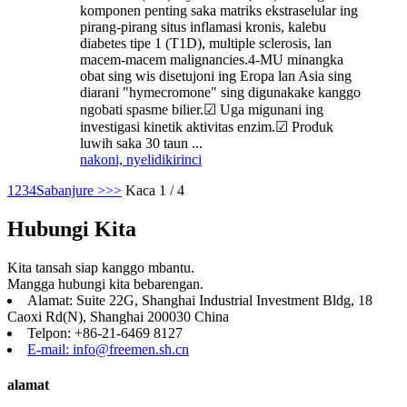
komponen penting saka matriks ekstraselular ing
pirang-pirang situs inflamasi kronis, kalebu
diabetes tipe 1 (T1D), multiple sclerosis, lan
macem-macem malignancies.4-MU minangka
obat sing wis disetujoni ing Eropa lan Asia sing
diarani "hymecromone" sing digunakake kanggo
ngobati spasme bilier.☑ Uga migunani ing
investigasi kinetik aktivitas enzim.☑ Produk
luwih saka 30 taun ...
nakoni, nyelidiki
rinci
1
2
3
4
Sabanjure >
>>
Kaca 1 / 4
Hubungi Kita
Kita tansah siap kanggo mbantu.
Mangga hubungi kita bebarengan.
Alamat: Suite 22G, Shanghai Industrial Investment Bldg, 18
Caoxi Rd(N), Shanghai 200030 China
Telpon: +86-21-6469 8127
E-mail: info@freemen.sh.cn
alamat