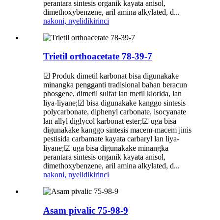
perantara sintesis organik kayata anisol,
dimethoxybenzene, aril amina alkylated, d...
nakoni, nyelidiki
rinci
Trietil orthoacetate 78-39-7
☑ Produk dimetil karbonat bisa digunakake
minangka pengganti tradisional bahan beracun
phosgene, dimetil sulfat lan metil klorida, lan
liya-liyane;☑ bisa digunakake kanggo sintesis
polycarbonate, diphenyl carbonate, isocyanate
lan allyl diglycol karbonat ester;☑ uga bisa
digunakake kanggo sintesis macem-macem jinis
pestisida carbamate kayata carbaryl lan liya-
liyane;☑ uga bisa digunakake minangka
perantara sintesis organik kayata anisol,
dimethoxybenzene, aril amina alkylated, d...
nakoni, nyelidiki
rinci
Asam pivalic 75-98-9