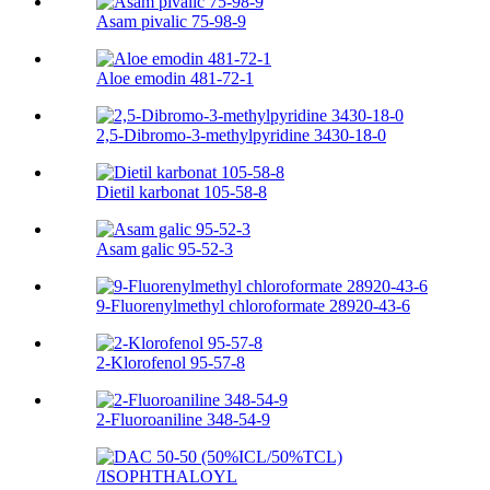
Asam pivalic 75-98-9
Aloe emodin 481-72-1
2,5-Dibromo-3-methylpyridine 3430-18-0
Dietil karbonat 105-58-8
Asam galic 95-52-3
9-Fluorenylmethyl chloroformate 28920-43-6
2-Klorofenol 95-57-8
2-Fluoroaniline 348-54-9