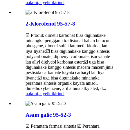
nakoni, nyelidiki
rinci
2-Klorofenol 95-57-8
☑ Produk dimetil karbonat bisa digunakake
minangka pengganti tradisional bahan beracun
phosgene, dimetil sulfat lan metil klorida, lan
liya-liyane;☑ bisa digunakake kanggo sintesis
polycarbonate, diphenyl carbonate, isocyanate
lan allyl diglycol karbonat ester;☑ uga bisa
digunakake kanggo sintesis macem-macem jinis
pestisida carbamate kayata carbaryl lan liya-
liyane;☑ uga bisa digunakake minangka
perantara sintesis organik kayata anisol,
dimethoxybenzene, aril amina alkylated, d...
nakoni, nyelidiki
rinci
Asam galic 95-52-3
☑ Perantara farmasi sintetis ☑ Perantara