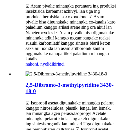
☑ Asam pivalic minangka perantara ing produksi
insektisida karbamat azhivyl, lan uga ing
produksi herbisida isoxoxoxolone.☑ Asam
pivalic bisa digunakake minangka co-katalis karo
paladium kanggo arilasi arene sing ora aktif lan
N-heterocycles.☑ Asam pivalic bisa digunakake
minangka aditif kanggo nggampangake reaksi
suzuki karbonilatif kanggo sintesis biaril keton
saka aril iodida lan asam arilboronik kanthi
nggunakake nanopartikel paladium minangka
katalis....
nakoni, nyelidiki
rinci
2,5-Dibromo-3-methylpyridine 3430-
18-0
☑ Isopropil asetat digunakake minangka pelarut
kanggo nitroselulosa, plastik, lenga, lan lemak,
lan minangka agen perasa.Isopropyl Acetate
minangka pelarut kimia sing akeh digunakake
ing sintesis organik lan industri.Uga digunakake
ing pembubaran gallstones.☑ Isopropil asetat