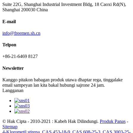
Suite 22G, Shanghai Industrial Investment Bldg, 18 Caoxi Rd(N),
Shanghai 200030 China
E-mail
info@freemen.sh.cn
Telpon
+86-21-6469 8127
Newsletter
Kanggo pitakon babagan produk utawa dhaptar rega, tinggalake
email sampeyan lan kita bakal hubungi sajrone 24 jam.
Langganan
© Hak Cipta - 2010-2021 : Kabeh Hak Dilindungi.
Produk Panas
-
Sitemap
4-Klorometil stirena
,
CAS 453-18-9
,
CAS 608-25-3
,
CAS 3003-25-