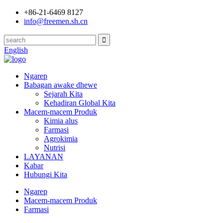
+86-21-6469 8127
info@freemen.sh.cn
English
Ngarep
Babagan awake dhewe
Sejarah Kita
Kehadiran Global Kita
Macem-macem Produk
Kimia alus
Farmasi
Agrokimia
Nutrisi
LAYANAN
Kabar
Hubungi Kita
Ngarep
Macem-macem Produk
Farmasi