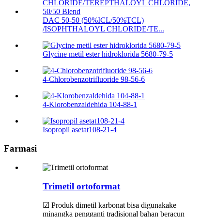
DAC 50-50 (50%ICL/50%TCL)
/ISOPHTHALOYL CHLORIDE/TE...
Glycine metil ester hidroklorida 5680-79-5
4-Chlorobenzotrifluoride 98-56-6
4-Klorobenzaldehida 104-88-1
Isopropil asetat108-21-4
Farmasi
Trimetil ortoformat
☑ Produk dimetil karbonat bisa digunakake
minangka pengganti tradisional bahan beracun